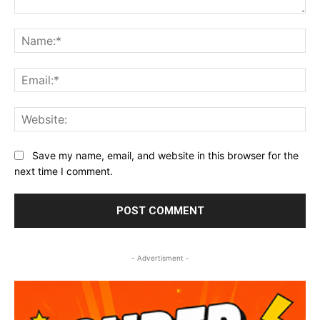
Comment:
Na
Ema
Web
Save my name, email, and website in this browser for the
next time I comment.
- Advertisment -