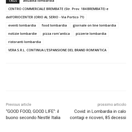
TAGS
attualità lombardia
CENTRO COMMERCIALE BREMBATE (Str. Prov. 184 BREMBATE) e
dell’ORIOCENTER (ORIO AL SERIO - Via Portico 71)
eventi lombardia
food lombardia
giornale on line lombardia
notizie lombardie
pizza rom'antica
pizzerie lombardia
ristoranti lombardia
VERA S.R.L. CONTINUA L’ESPANSIONE DEL BRAND ROM’ANTICA
Previous article
prossimo articolo
“GOOD FOOD, GOOD LIFE”: il
Covid: in Lombardia in calo
buono secondo Nestlé Italia
contagi e ricoveri, 85 decessi