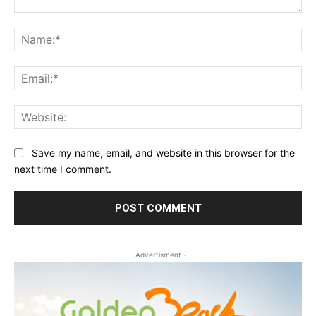
Comment:
Na
Ema
Web
Save my name, email, and website in this browser for the
next time I comment.
- Advertisment -