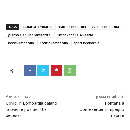
TAGS
attualità lombardia
calcio lombardia
eventi lombardia
giornale on line lombardia
l'Inter vede lo scudetto
news lombardia
notizie lombardia
sport lombardia
Previous article
prossimo articolo
Covid: in Lombardia calano
Fontana a
ricoveri e positivi, 109
Confesercenti,impegno
decessi
riaprire