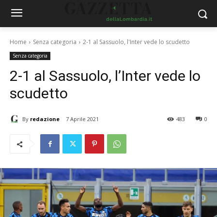
Home
Senza categoria
2-1 al Sassuolo, l'Inter vede lo scudetto
Senza categoria
2-1 al Sassuolo, l’Inter vede lo
scudetto
By
redazione
7 Aprile 2021
483
0