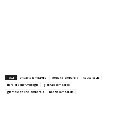
TAGS
attualità lombardia
attulaità lombardia
causa covid
fiera di Sant'Ambrogio
giornale lombardo
giornale on line lombardia
notizie lombardia