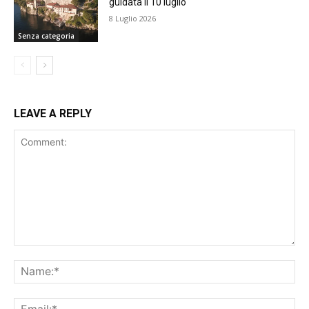
guidata il 10 luglio
8 Luglio 2026
Senza categoria
LEAVE A REPLY
Comment:
Na
Ema