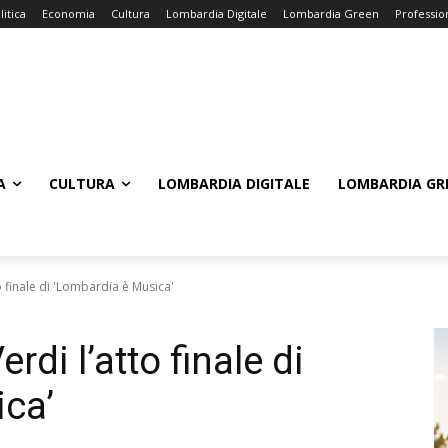
litica
Economia
Cultura
Lombardia Digitale
Lombardia Green
Professio
A
CULTURA
LOMBARDIA DIGITALE
LOMBARDIA GR
o finale di 'Lombardia è Musica'
rdi l’atto finale di
ca’