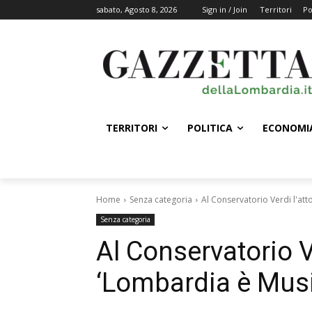
sabato, Agosto 8, 2026
Sign in / Join
Territori
Po
TERRITORI
POLITICA
ECONOMI
Home
Senza categoria
Al Conservatorio Verdi l'att
Senza categoria
Al Conservatorio Ve
‘Lombardia è Musi