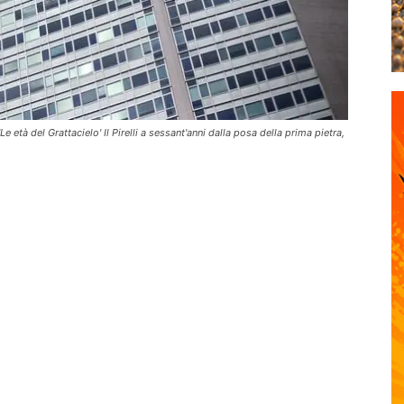
e età del Grattacielo' Il Pirelli a sessant'anni dalla posa della prima pietra,