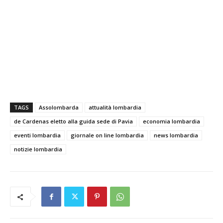
TAGS
Assolombarda
attualità lombardia
de Cardenas eletto alla guida sede di Pavia
economia lombardia
eventi lombardia
giornale on line lombardia
news lombardia
notizie lombardia