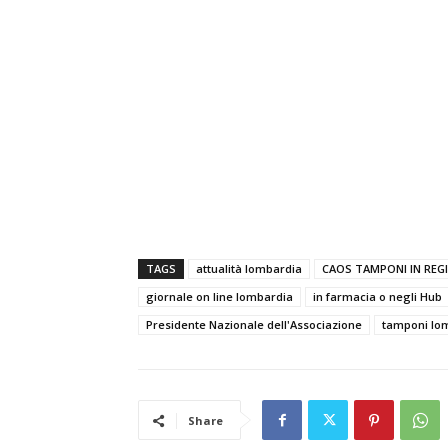
TAGS
attualità lombardia
CAOS TAMPONI IN REG
giornale on line lombardia
in farmacia o negli Hub
Presidente Nazionale dell'Associazione
tamponi lo
Share