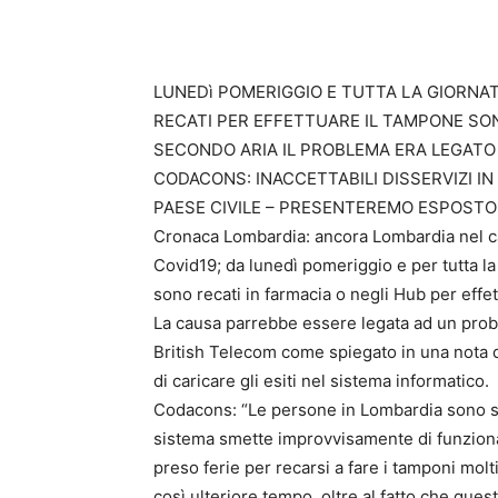
LUNEDì POMERIGGIO E TUTTA LA GIORNAT
RECATI PER EFFETTUARE IL TAMPONE SO
SECONDO ARIA IL PROBLEMA ERA LEGATO
CODACONS: INACCETTABILI DISSERVIZI IN 
PAESE CIVILE – PRESENTEREMO ESPOSTO
Cronaca Lombardia: ancora Lombardia nel cao
Covid19; da lunedì pomeriggio e per tutta la 
sono recati in farmacia o negli Hub per effet
La causa parrebbe essere legata ad un probl
British Telecom come spiegato in una nota d
di caricare gli esiti nel sistema informatico.
Codacons: “Le persone in Lombardia sono stu
sistema smette improvvisamente di funzionar
preso ferie per recarsi a fare i tamponi molt
così ulteriore tempo, oltre al fatto che ques