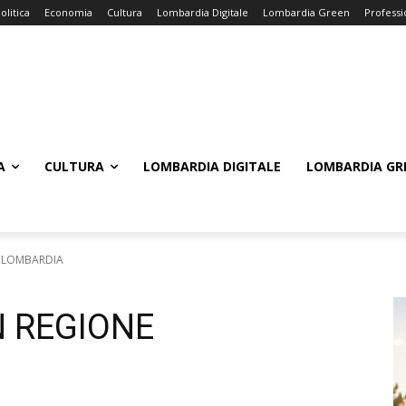
olitica
Economia
Cultura
Lombardia Digitale
Lombardia Green
Professi
A
CULTURA
LOMBARDIA DIGITALE
LOMBARDIA GR
E LOMBARDIA
N REGIONE