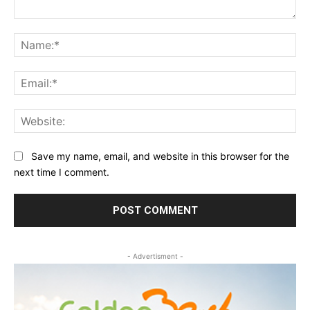
Comment:
Na
Ema
Web
Save my name, email, and website in this browser for the
next time I comment.
- Advertisment -