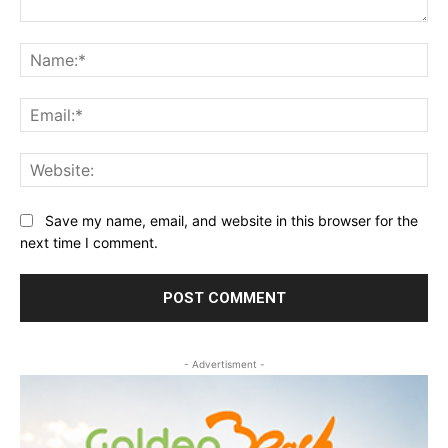
Comment:
Na
Ema
Web
Save my name, email, and website in this browser for the
next time I comment.
- Advertisment -