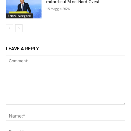
miliardi sul Pil nel Nord-Ovest
15 Maggio 2026
Senza categoria
LEAVE A REPLY
Comment:
Na
Ema