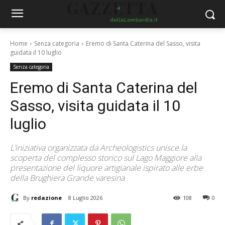
Home
Senza categoria
Eremo di Santa Caterina del Sasso, visita
guidata il 10 luglio
Senza categoria
Eremo di Santa Caterina del
Sasso, visita guidata il 10
luglio
L’iniziativa organizzata da Archeologistics unisce la
scoperta del complesso storico sul Lago Maggiore alla
presentazione del liquore artigianale ispirato alle erbe
della Brughiera Grande varesina
By
redazione
8 Luglio 2026
108
0