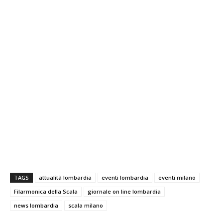
TAGS
attualità lombardia
eventi lombardia
eventi milano
Filarmonica della Scala
giornale on line lombardia
news lombardia
scala milano