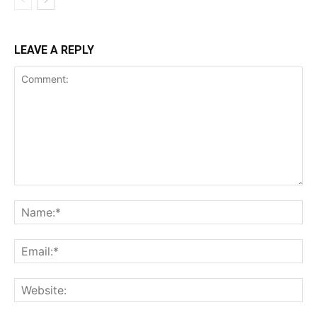
LEAVE A REPLY
Comment:
Na
Ema
Web