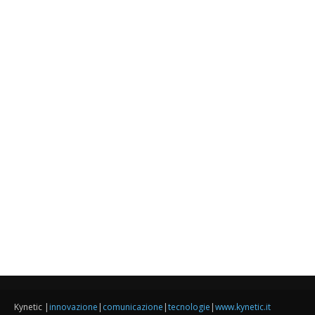
Kynetic |
innovazione
|
comunicazione
|
tecnologie
|
www.kynetic.it