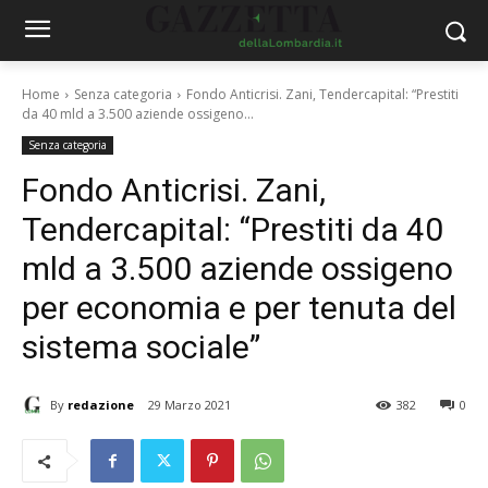
Home
Senza categoria
Fondo Anticrisi. Zani, Tendercapital: “Prestiti
da 40 mld a 3.500 aziende ossigeno...
Senza categoria
Fondo Anticrisi. Zani,
Tendercapital: “Prestiti da 40
mld a 3.500 aziende ossigeno
per economia e per tenuta del
sistema sociale”
By
redazione
29 Marzo 2021
382
0