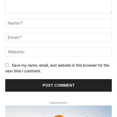
Comment:
Na
Ema
Web
Save my name, email, and website in this browser for the
next time I comment.
- Advertisment -