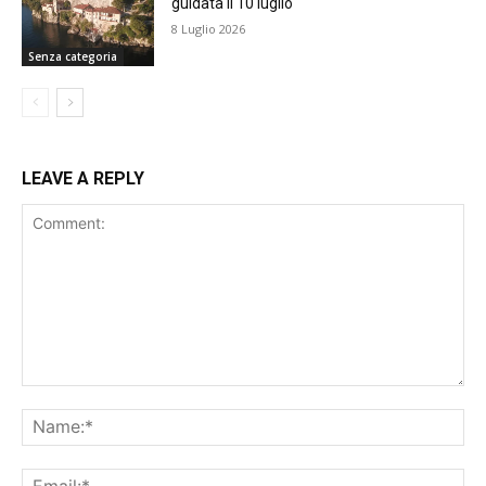
guidata il 10 luglio
8 Luglio 2026
Senza categoria
LEAVE A REPLY
Comment:
Na
Ema