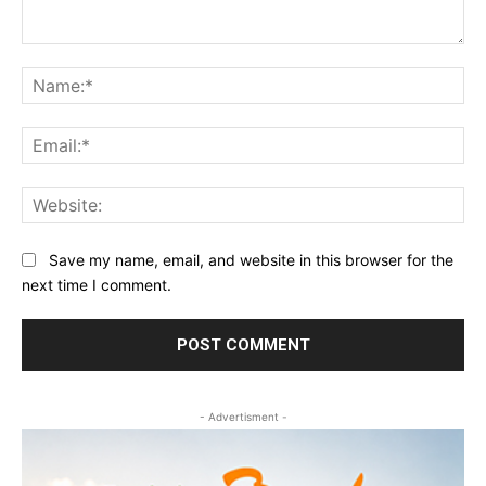
Comment:
Na
Ema
Web
Save my name, email, and website in this browser for the
next time I comment.
- Advertisment -