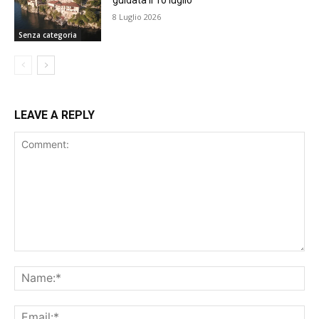
8 Luglio 2026
Senza categoria
LEAVE A REPLY
Comment:
Na
Ema