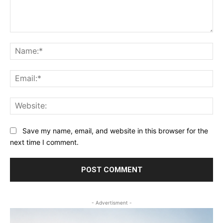
Comment:
Na
Ema
Web
Save my name, email, and website in this browser for the
next time I comment.
- Advertisment -