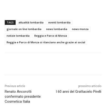
TAGS
attualità lombardia
eventi lombardia
giornale on line lombardia
news lombardia
news monza
notizie lombardia
Reggia e Parco di Monza
Reggia e Parco di Monza si rilanciano anche grazie ai social
Previous article
prossimo articolo
Renato Ancorotti
I 60 anni del Grattacielo Pirelli
confermato presidente
Cosmetica Italia