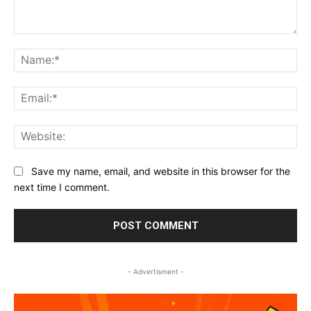
Comment:
Na
Ema
Web
Save my name, email, and website in this browser for the
next time I comment.
- Advertisment -