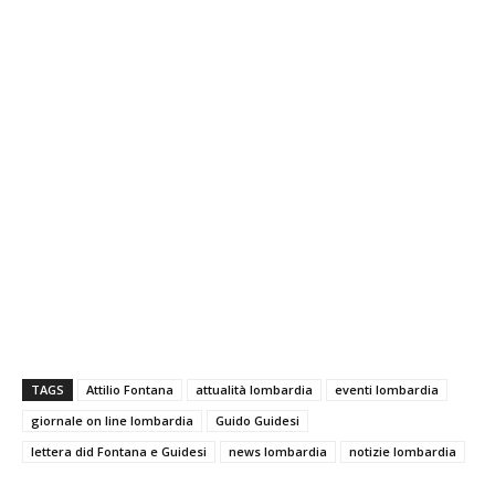
TAGS
Attilio Fontana
attualità lombardia
eventi lombardia
giornale on line lombardia
Guido Guidesi
lettera did Fontana e Guidesi
news lombardia
notizie lombardia