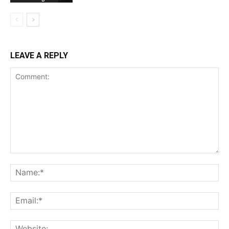
LEAVE A REPLY
Comment:
Na
Ema
Web