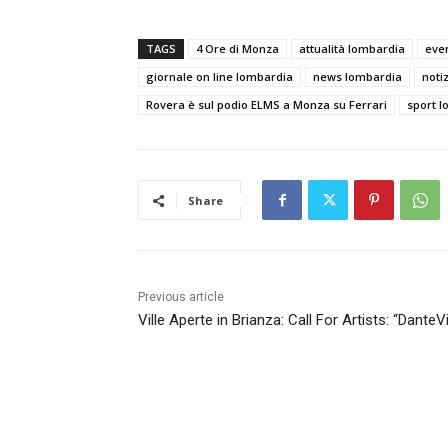
TAGS
4 Ore di Monza
attualità lombardia
eve
giornale on line lombardia
news lombardia
noti
Rovera è sul podio ELMS a Monza su Ferrari
sport 
Share
Previous article
Ville Aperte in Brianza: Call For Artists: “DanteVi