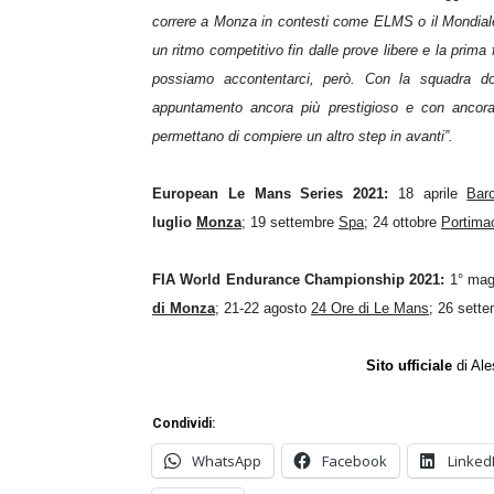
correre a Monza in contesti come ELMS o il Mondiale
un ritmo competitivo fin dalle prove libere e la prima 
possiamo accontentarci, però. Con la squadra do
appuntamento ancora più prestigioso e con ancora 
permettano di compiere un altro step in avanti
”.
European Le Mans Series 2021:
18 aprile
Barc
luglio
Monza
; 19 settembre
Spa
; 24 ottobre
Portima
FIA World Endurance Championship 2021:
1° mag
di Monza
; 21-22 agosto
24 Ore di Le Mans
; 26 sett
Sito ufficiale
di Ale
Condividi:
WhatsApp
Facebook
Linked