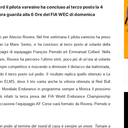
rd il pilota varesino ha concluso al terzo posto la 4
 ora guarda alla 6 Ore del FIA WEC di domenica
io per
Alessio Rovera.
Nel fine settimana il pilota varesino ha preso
an Le Mans Series, e ha concluso al terzo posto al volante della
agni di equipaggio Fran
ç
ois Perrodo ed Emmanuel Collard. Nella
, Rovera ha percorso l’ultimo stint, poco più di un’ora al volante
empre competitivo e riuscendo a diminuire il distacco dai battistrada,
o il terzo posto sul podio. Il risultato replica quello ottenuto a Le
in ELMS, dove il trio vanta anche la vittoria ottenuta al Red Bull
a del Mondiale Endurance in programma sempre a Monza il prossimo
erà
infatti
la terza
prova
del FIA World Endurance Championship
occasione l’equipaggio AF Corse sarà formato da Rovera, Perrodo e
un podio al termine del round di casa è sempre un onore. Tornare a