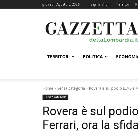
giovedì, Agosto 6, 2026
Sign in / Join
Territori
P
TERRITORI
POLITICA
ECONOMI
Home
Senza categoria
Rovera è sul podio ELMS a Mo
Senza categoria
Rovera è sul pod
Ferrari, ora la sfi