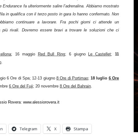
 Endurance fa ulteriormente salire l’adrenalina. Abbiamo mostrato
fila in qualifica con il terzo posto in gara lo hanno confermato. Non
bbiamo continuare a lavorare. Fra pochi giorni ci attende un
più rivali. Dovremo essere bravi a trovare le soluzioni che ci
ellona
; 16 maggio
Red Bull Ring
; 6 giugno
Le Castellet
;
11
o
.
gio 6 Ore di Spa; 12-13 giugno
8 Ore di Portimao
;
18 luglio
6 Ore
embre
6 Ore del Fuji
; 20 novembre
8 Ore del Bahrain
.
ssio Rovera:
www.alessiorovera.it
In
Telegram
X
Stampa