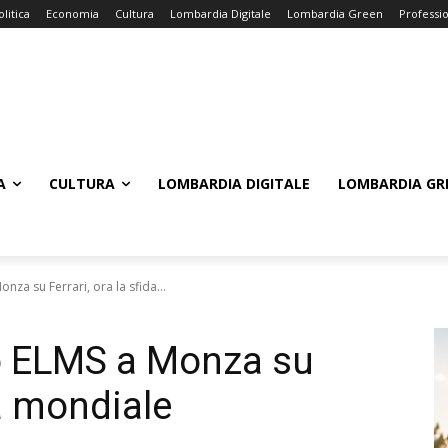
olitica
Economia
Cultura
Lombardia Digitale
Lombardia Green
Professi
A
CULTURA
LOMBARDIA DIGITALE
LOMBARDIA GR
nza su Ferrari, ora la sfida...
io ELMS a Monza su
da mondiale