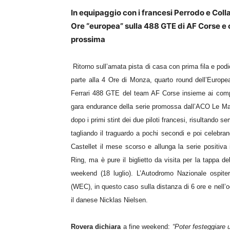
In equipaggio con i francesi Perrodo e Colla
Ore “europea” sulla 488 GTE di AF Corse e
prossima
Ritorno sull’amata pista di casa con prima fila e pod
parte alla 4 Ore di Monza, quarto round dell’Europe
Ferrari 488 GTE del team AF Corse insieme ai comp
gara endurance della serie promossa dall’ACO Le Mans
dopo i primi stint dei due piloti francesi, risultando s
tagliando il traguardo a pochi secondi e poi celebrand
Castellet il mese scorso e allunga la serie positiva 
Ring, ma è pure il biglietto da visita per la tapp
weekend (18 luglio). L’Autodromo Nazionale
ospit
(WEC),
in questo caso
sulla distanza di 6 ore
e nell’
il danese Nicklas Nielsen
.
Rovera dichiara
a fine weekend
:
“
Poter festeggiare 