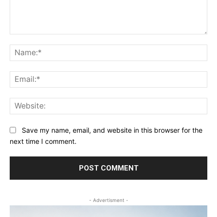
Comment:
Na
Ema
Web
Save my name, email, and website in this browser for the
next time I comment.
- Advertisment -