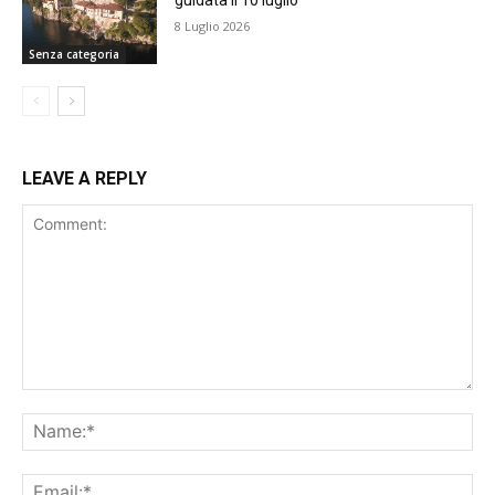
guidata il 10 luglio
8 Luglio 2026
Senza categoria
LEAVE A REPLY
Comment:
Na
Ema