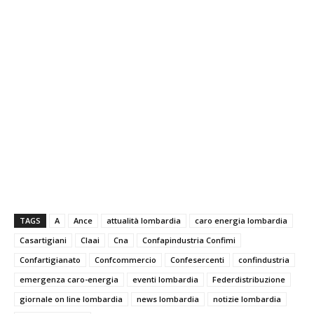
TAGS
A
Ance
attualità lombardia
caro energia lombardia
Casartigiani
Claai
Cna
Confapindustria Confimi
Confartigianato
Confcommercio
Confesercenti
confindustria
emergenza caro-energia
eventi lombardia
Federdistribuzione
giornale on line lombardia
news lombardia
notizie lombardia