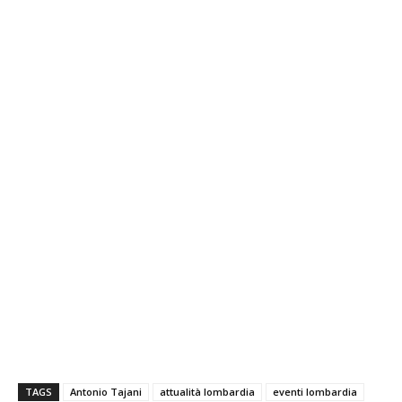
TAGS
Antonio Tajani
attualità lombardia
eventi lombardia