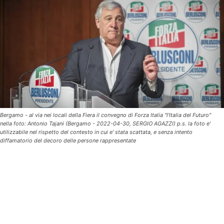
Bergamo - al via nei locali della Fiera il convegno di Forza Italia "l'Italia del Futuro"
nella foto: Antonio Tajani (Bergamo - 2022-04-30, SERGIO AGAZZI) p.s. la foto e'
utilizzabile nel rispetto del contesto in cui e' stata scattata, e senza intento
diffamatorio del decoro delle persone rappresentate