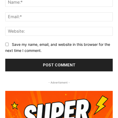
Na
Ema
Web
Save my name, email, and website in this browser for the
next time I comment.
- Advertisment -