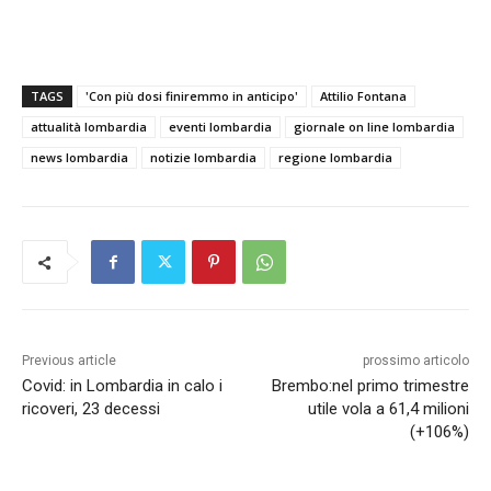
TAGS
'Con più dosi finiremmo in anticipo'
Attilio Fontana
attualità lombardia
eventi lombardia
giornale on line lombardia
news lombardia
notizie lombardia
regione lombardia
Previous article
prossimo articolo
Covid: in Lombardia in calo i
Brembo:nel primo trimestre
ricoveri, 23 decessi
utile vola a 61,4 milioni
(+106%)