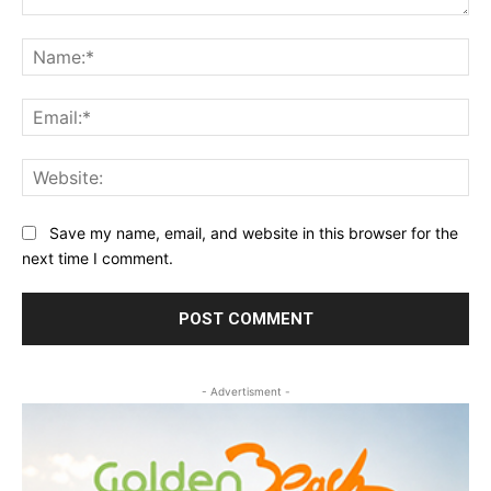
Comment:
Na
Ema
Web
Save my name, email, and website in this browser for the
next time I comment.
- Advertisment -