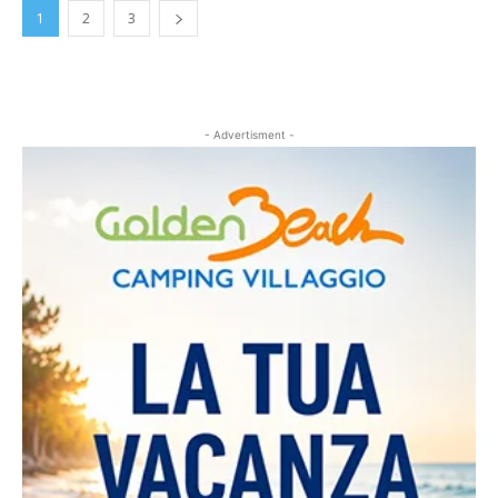
1
2
3
- Advertisment -