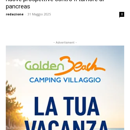
pancreas
redazione
-
31 Maggio 2025
0
- Advertisment -