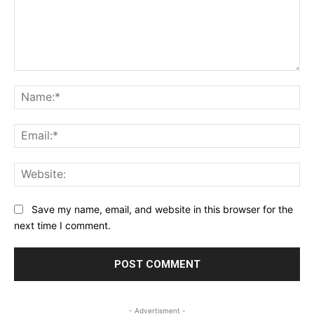
Comment:
Na
Ema
Web
Save my name, email, and website in this browser for the
next time I comment.
- Advertisment -