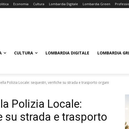
olitica
Economia
Cultura
Lombardia Digitale
Lombardia Green
Professi
A
CULTURA
LOMBARDIA DIGITALE
LOMBARDIA GR
ella Polizia Locale: sequestri, verifiche su strada e trasporto organi
la Polizia Locale:
e su strada e trasporto