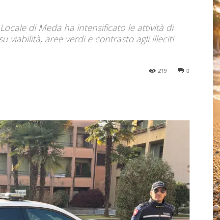
Locale di Meda ha intensificato le attività di
u viabilità, aree verdi e contrasto agli illeciti
219
0