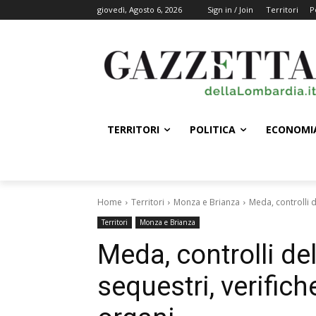
giovedì, Agosto 6, 2026
Sign in / Join
Territori
P
TERRITORI
POLITICA
ECONOMI
Home
Territori
Monza e Brianza
Meda, controlli d
Territori
Monza e Brianza
Meda, controlli del
sequestri, verifich