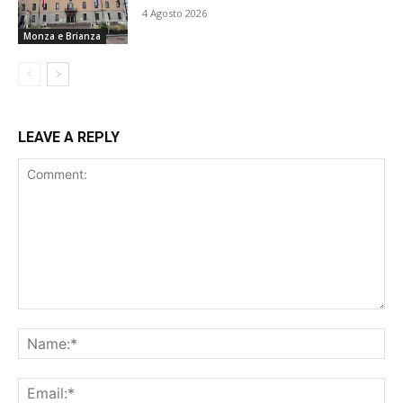
4 Agosto 2026
Monza e Brianza
LEAVE A REPLY
Comment:
Na
Ema