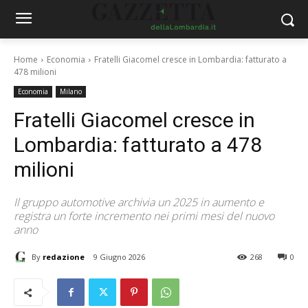
Home
Economia
Fratelli Giacomel cresce in Lombardia: fatturato a
478 milioni
Economia
Milano
Fratelli Giacomel cresce in
Lombardia: fatturato a 478
milioni
Il gruppo automotive archivia un 2025 in aumento e
registra un forte incremento nei primi mesi del nuovo
anno
By
redazione
9 Giugno 2026
268
0