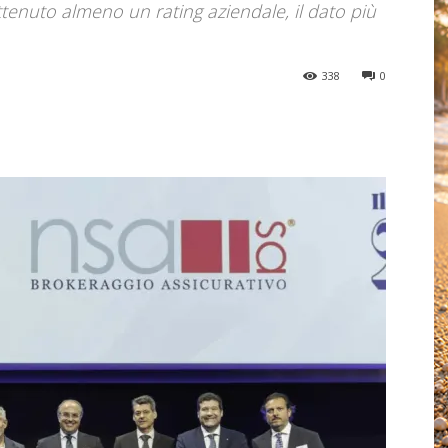
enuto almeno un rating aziendale, il dato più
338
0