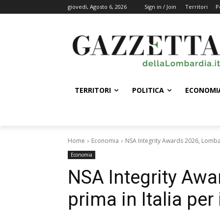
giovedì, Agosto 6, 2026
Sign in / Join
Territori
P
TERRITORI
POLITICA
ECONOMI
Home
Economia
NSA Integrity Awards 2026, Lombar
Economia
NSA Integrity Awa
prima in Italia per