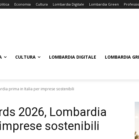
olitica
Economia
Cultura
Lombardia Digitale
Lombardia Green
Professi
A
CULTURA
LOMBARDIA DIGITALE
LOMBARDIA GR
dia prima in Italia per imprese sostenibili
rds 2026, Lombardia
 imprese sostenibili