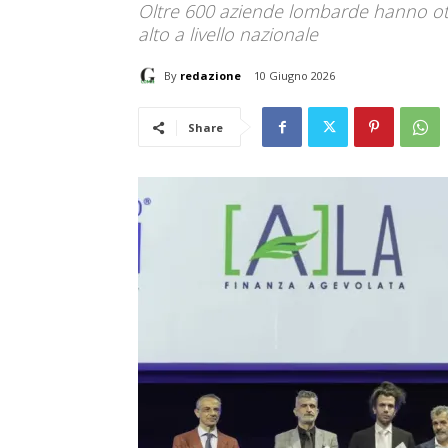
Oltre 600 aziende lombarde hanno ott
alto a livello nazionale
By
redazione
10 Giugno 2026
Share