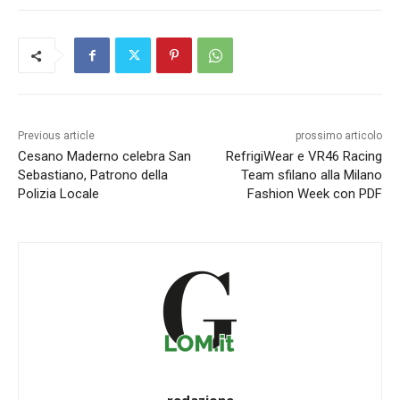
Previous article
prossimo articolo
Cesano Maderno celebra San
RefrigiWear e VR46 Racing
Sebastiano, Patrono della
Team sfilano alla Milano
Polizia Locale
Fashion Week con PDF
redazione