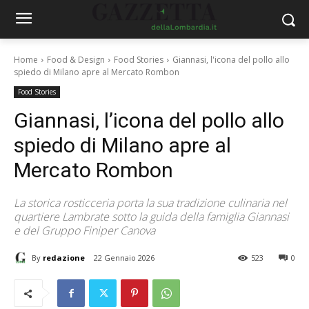
Home
Food & Design
Food Stories
Giannasi, l'icona del pollo allo
spiedo di Milano apre al Mercato Rombon
Food Stories
Giannasi, l’icona del pollo allo
spiedo di Milano apre al
Mercato Rombon
La storica rosticceria porta la sua tradizione culinaria nel
quartiere Lambrate sotto la guida della famiglia Giannasi
e del Gruppo Finiper Canova
By
redazione
22 Gennaio 2026
523
0