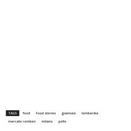
TAGS
food
Food stories
giannasi
lombardia
mercato rombon
milano
pollo