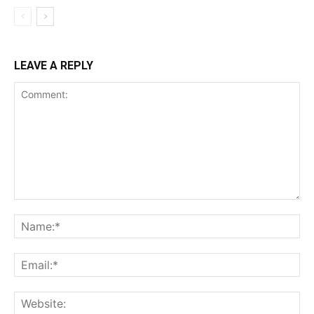
LEAVE A REPLY
Comment:
Na
Ema
Web