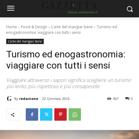
Home
Food & Design
L’arte del mangiar bene
Turismo ed
enogastronomia: viaggiare con tutti i sensi
L’arte del mangiar bene
Turismo ed enogastronomia:
viaggiare con tutti i sensi
Viaggiare attraverso i sapori significa scegliere un turismo
più lento, più rispettoso e più consapevole
By
redazione
22 Gennaio 2026
467
0