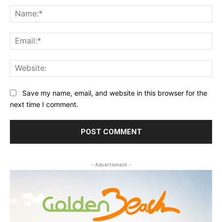
Na
Ema
Web
Save my name, email, and website in this browser for the
next time I comment.
- Advertisment -