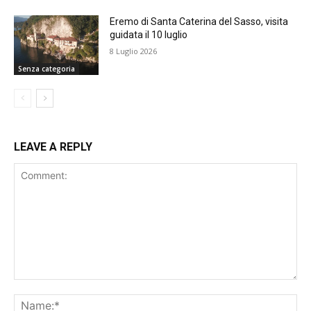
Eremo di Santa Caterina del Sasso, visita
guidata il 10 luglio
8 Luglio 2026
Senza categoria
LEAVE A REPLY
Comment:
Na