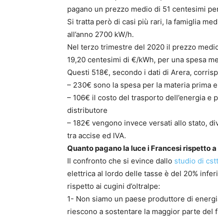
pagano un prezzo medio di 51 centesimi pe
Si tratta però di casi più rari, la famiglia 
all’anno 2700 kW/h.
Nel terzo trimestre del 2020 il prezzo medio
19,20 centesimi di €/kWh, per una spesa medi
Questi 518€, secondo i dati di Arera, corris
– 230€ sono la spesa per la materia prima en
– 106€ il costo del trasporto dell’energia e 
distributore
– 182€ vengono invece versati allo stato, div
tra accise ed IVA.
Quanto pagano la luce i Francesi rispetto a
Il confronto che si evince dallo
studio di cst
elettrica al lordo delle tasse è del 20% infer
rispetto ai cugini d’oltralpe:
1- Non siamo un paese produttore di energia,
riescono a sostentare la maggior parte del 