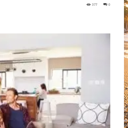
377
0