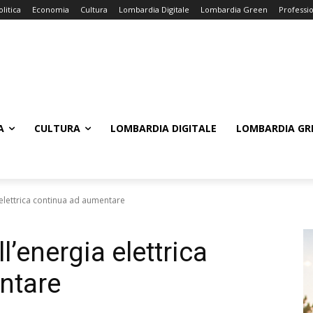
olitica
Economia
Cultura
Lombardia Digitale
Lombardia Green
Professi
A
CULTURA
LOMBARDIA DIGITALE
LOMBARDIA GR
ia elettrica continua ad aumentare
ell’energia elettrica
ntare