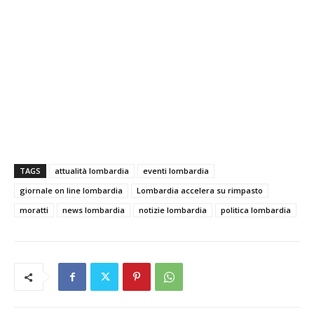
TAGS
attualità lombardia
eventi lombardia
giornale on line lombardia
Lombardia accelera su rimpasto
moratti
news lombardia
notizie lombardia
politica lombardia