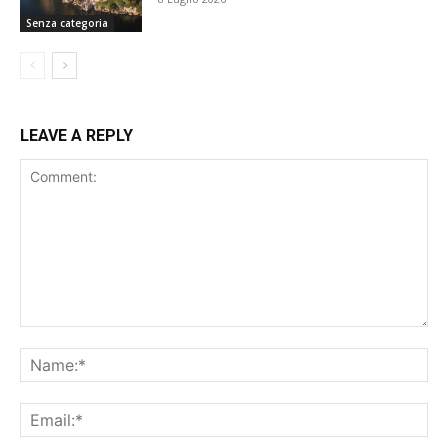
Senza categoria
LEAVE A REPLY
Comment:
Na
Ema