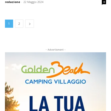
redazione
-
22 Maggio 2024
0
1
2
- Advertisment -