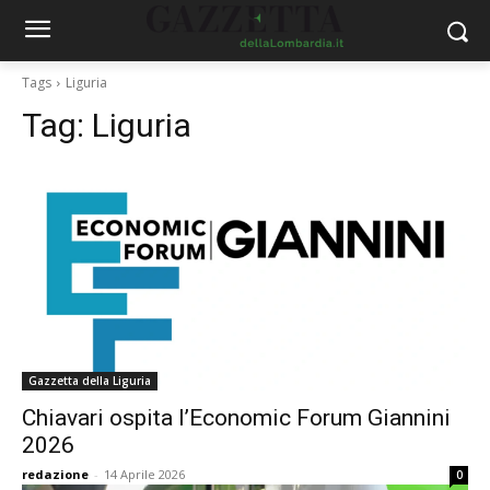
Tags
Liguria
Tag:
Liguria
Gazzetta della Liguria
Chiavari ospita l’Economic Forum Giannini
2026
redazione
-
14 Aprile 2026
0