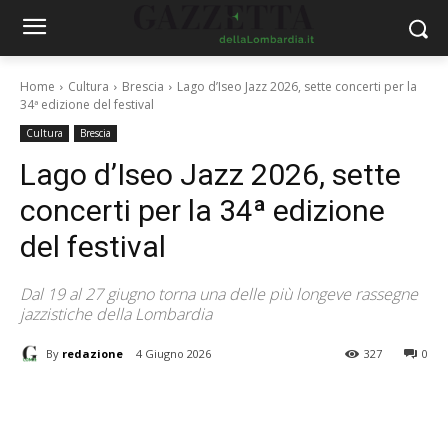
Home
Cultura
Brescia
Lago d’Iseo Jazz 2026, sette concerti per la
34ª edizione del festival
Cultura
Brescia
Lago d’Iseo Jazz 2026, sette
concerti per la 34ª edizione
del festival
Dal 19 al 27 giugno torna una delle più longeve rassegne
jazzistiche della Lombardia
By
redazione
4 Giugno 2026
327
0