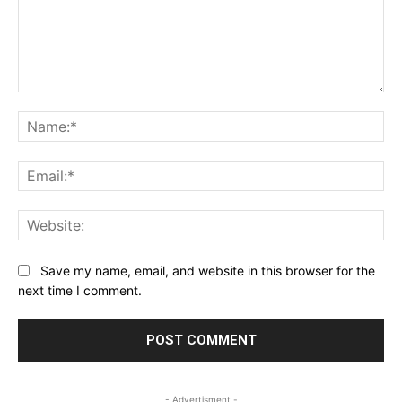
Comment:
Na
Ema
Web
Save my name, email, and website in this browser for the
next time I comment.
- Advertisment -