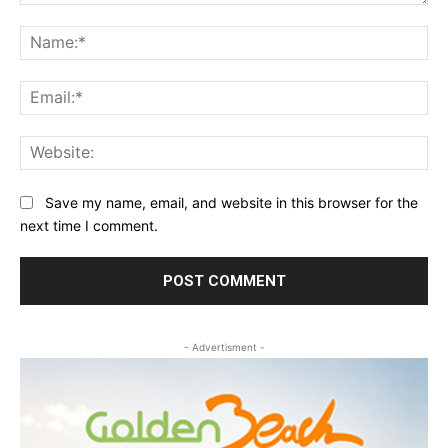
Comment:
Na
Ema
Web
Save my name, email, and website in this browser for the
next time I comment.
- Advertisment -