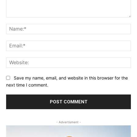
Comment:
Na
Ema
Web
Save my name, email, and website in this browser for the
next time I comment.
- Advertisment -