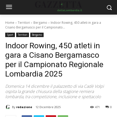
Home
Territori
Bergamo
Indoor Rowing, 450 atleti in gara a
Cisano Bergamasco per il Campionato...
Sport
Territori
Bergamo
Indoor Rowing, 450 atleti in
gara a Cisano Bergamasco
per il Campionato Regionale
Lombardia 2025
Domenica 14 dicembre il palazzetto di via Cadè Volpi
ospita la grande chiusura della stagione remiera
lombarda, tra competizione, inclusione e spettacolo
By
redazione
12 Dicembre 2025
471
0