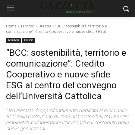
Home
Territori
Brescia
"BCC: sostenibilità, territorio e
comunicazione": Credito Cooperativo e nuove sfide ESG al...
Territori
Brescia
“BCC: sostenibilità, territorio e
comunicazione”: Credito
Cooperativo e nuove sfide
ESG al centro del convegno
dell’Università Cattolica
Una giornata di approfondimento dedicata al ruolo delle
BCC nella costruzione di comunità sostenibili, tra impegni
ambientali, collaborazioni istituzionali e il contributo delle
nuove generazioni