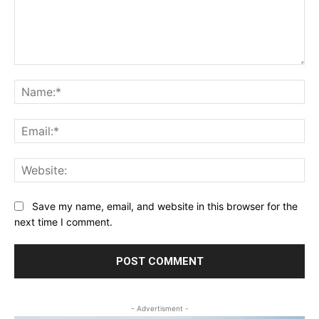
Comment:
Na
Ema
Web
Save my name, email, and website in this browser for the
next time I comment.
- Advertisment -