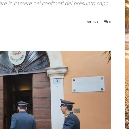
are in carcere nei confronti del presunto capo
573
0