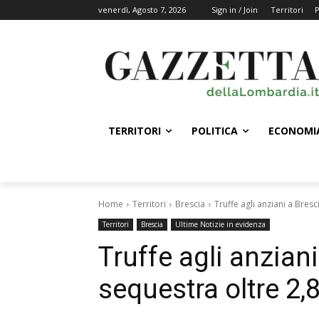
venerdì, Agosto 7, 2026
Sign in / Join
Territori
P
TERRITORI
POLITICA
ECONOMI
Home
Territori
Brescia
Truffe agli anziani a Bresci
Territori
Brescia
Ultime Notizie in evidenza
Truffe agli anziani
sequestra oltre 2,8