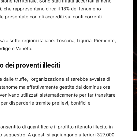
sione territoriale. Sono stati infatti accertati almeno
i, che rappresentano circa il 18% del fenomeno
presentate con gli accrediti sui conti correnti
esa a sette regioni italiane: Toscana, Liguria, Piemonte,
Adige e Veneto.
o dei proventi illeciti
te dalle truffe, l’organizzazione si sarebbe avvalsa di
estanome ma effettivamente gestite dal dominus ora
 venivano utilizzati sistematicamente per far transitare
er disperderle tramite prelievi, bonifici e
sentito di quantificare il profitto ritenuto illecito in
to sequestro. A questi si aggiungono ulteriori 327.000