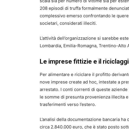
scala sia per numero di vittime sia per esten
208 episodi di truffa formalmente denunciat
complessivo emerso confrontando le querele 
societari, considerati illeciti.
L’attività dell’organizzazione si sarebbe est
Lombardia, Emilia-Romagna, Trentino-Alto 
Le imprese fittizie e il riciclaggi
Per alimentare e riciclare il profitto derivan
nove imprese create ad hoc, intestate a pr
arrestato. I conti correnti di queste aziende
le somme di presunta provenienza illecita e p
trasferimenti verso l’estero.
L’analisi della documentazione bancaria ha con
circa 2.840.000 euro, che è stato posto sot