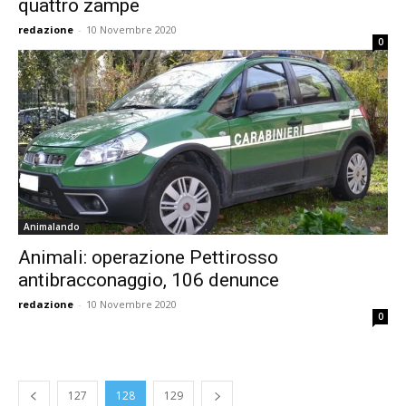
quattro zampe
redazione
-
10 Novembre 2020
0
Animalando
Animali: operazione Pettirosso
antibracconaggio, 106 denunce
redazione
-
10 Novembre 2020
0
127
128
129