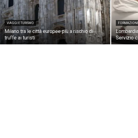
VIAGGI E TURISMO
FORMAZION
Milano tra le città europee più a rischio di
Lombardia,
truffe ai turisti
Servizio c