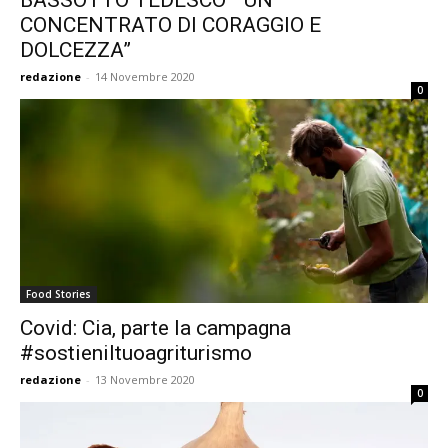
BASSOTTO TEDESCO ” UN
CONCENTRATO DI CORAGGIO E
DOLCEZZA”
redazione
-
14 Novembre 2020
0
Food Stories
Covid: Cia, parte la campagna
#sostieniltuoagriturismo
redazione
-
13 Novembre 2020
0