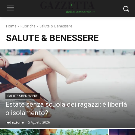
Home
Rubriche
Salute & Benessere
SALUTE & BENESSERE
SALUTE & BENESSERE
Estate senza scuola dei ragazzi: è libertà
o isolamento?
redazione
-
5 Agosto 2026