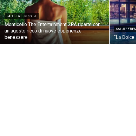
SALUTE & BENESSERE
Monticello The Entertainment SPA riparte con
SALUTE & BE
un agosto ricco di nuove esperienze
benessere
“La Dolce 