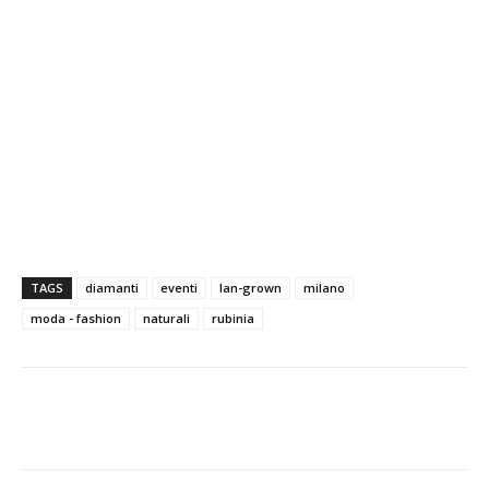
TAGS
diamanti
eventi
lan-grown
milano
moda - fashion
naturali
rubinia