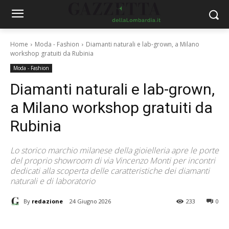
Home
Moda - Fashion
Diamanti naturali e lab-grown, a Milano
workshop gratuiti da Rubinia
Moda - Fashion
Diamanti naturali e lab-grown,
a Milano workshop gratuiti da
Rubinia
Lo storico marchio milanese della gioielleria apre le porte
del proprio showroom di via Vincenzo Monti per incontri
dedicati alla scoperta delle caratteristiche dei diamanti
naturali e di laboratorio
By
redazione
24 Giugno 2026
233
0