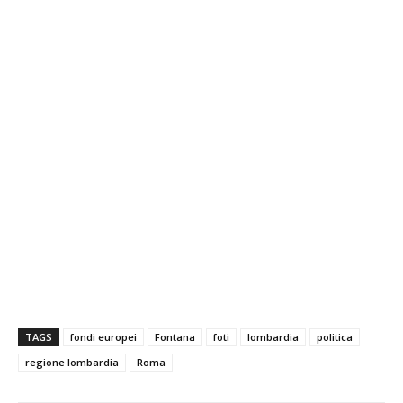
TAGS
fondi europei
Fontana
foti
lombardia
politica
regione lombardia
Roma