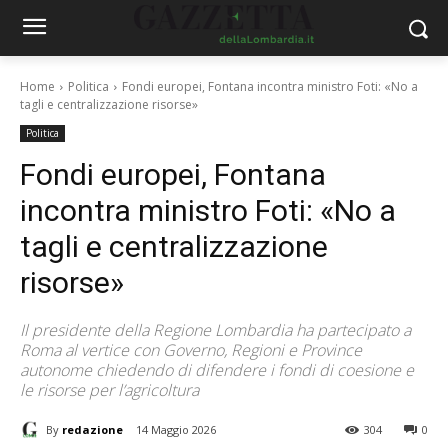
Home
Politica
Fondi europei, Fontana incontra ministro Foti: «No a
tagli e centralizzazione risorse»
Politica
Fondi europei, Fontana
incontra ministro Foti: «No a
tagli e centralizzazione
risorse»
Il presidente della Regione Lombardia ha partecipato a
Roma al vertice con Governo, Regioni e Province
autonome chiedendo di difendere i fondi di coesione e
le risorse per l’agricoltura
By
redazione
14 Maggio 2026
304
0