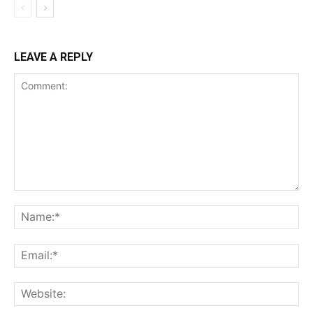
LEAVE A REPLY
Comment:
Na
Ema
Web