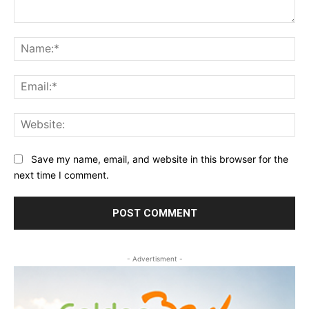
Comment:
Na
Ema
Web
Save my name, email, and website in this browser for the
next time I comment.
- Advertisment -