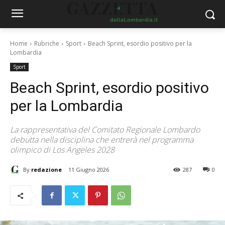
Home
Rubriche
Sport
Beach Sprint, esordio positivo per la
Lombardia
Sport
Beach Sprint, esordio positivo
per la Lombardia
La rappresentativa del Comitato Regionale Lombardo
debutta nella disciplina che entrerà nel programma
olimpico di Los Angeles 2028
By
redazione
11 Giugno 2026
287
0