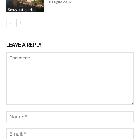
8 Luglio 2026
Senza categoria
LEAVE A REPLY
Comment:
Na
Ema